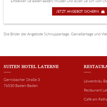
Entdecken Sie Baden-Badens Museen und lassen Sie sich vom Cha
JETZT ANGEBOT SICHERN
Die Bilder der Angebote Schnuppertage, Genießertage und W
SUITEN HOTEL LATERNE
RESTAURA
Gernsbacher Straße 3
Löwenbräu B
76530 Baden-Baden
Restaurant La
Cafè am Rath