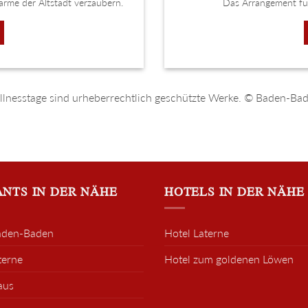
rme der Altstadt verzaubern.
Das Arrangement für
ellnesstage sind urheberrechtlich geschützte Werke. © Baden-
NTS IN DER NÄHE
HOTELS IN DER NÄHE
aden-Baden
Hotel Laterne
terne
Hotel zum goldenen Löwen
aus