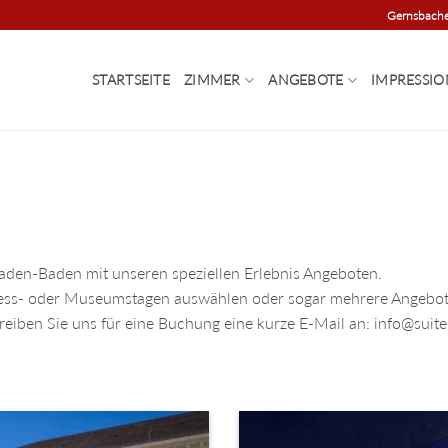
Gernsbache
STARTSEITE
ZIMMER
ANGEBOTE
IMPRESSI
 Baden-Baden mit unseren speziellen Erlebnis Angeboten.
ness- oder Museumstagen auswählen oder sogar mehrere Angebo
reiben Sie uns für eine Buchung eine kurze E-Mail an: info@suite