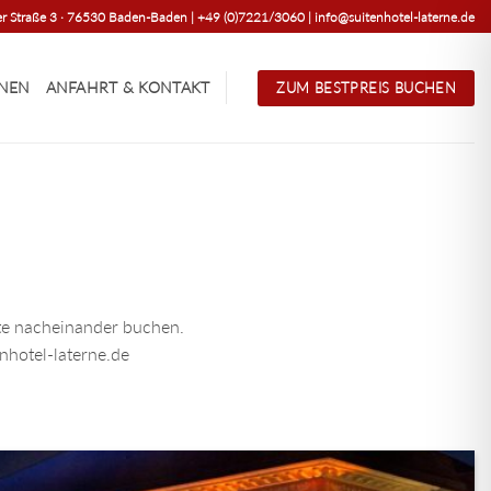
r Straße 3 · 76530 Baden-Baden | +49 (0)7221/3060 | info@suitenhotel-laterne.de
ONEN
ANFAHRT & KONTAKT
ZUM BESTPREIS BUCHEN
te nacheinander buchen.
nhotel-laterne.de